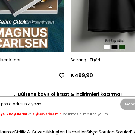
sen Kitabı
Satranç - Tişört
₺499,90
E-Bültene kayıt ol fırsat & indirimleri kaçırma!
Gönd
yelik koşullarını
ve
kişisel verilerimin
korunmasını kabul ediyorum.
arımız
Gizlilik & Güvenlik
Müşteri Hizmetleri
Sıkça Sorulan Sorular
Bi