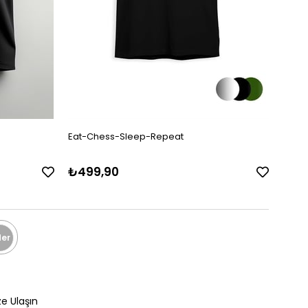
Eat-Chess-Sleep-Repeat
Choos
₺499,90
₺49
er
ze Ulaşın