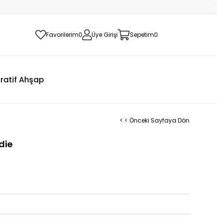
Favorilerim
0
Üye Girişi
Sepetim
0
ratif Ahşap
< < Önceki Sayfaya Dön
die