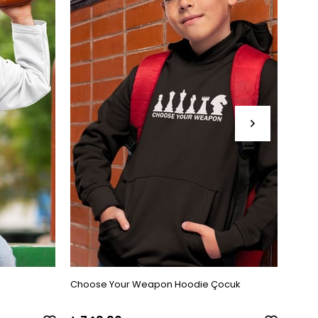
Choose Your Weapon Hoodie Çocuk
Periy