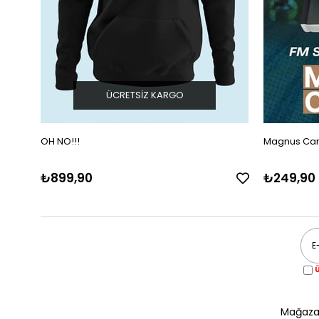
ÜCRETSIZ KARGO
OH NO!!!
Magnus Carl
₺899,90
₺249,90
Ü
Mağazal