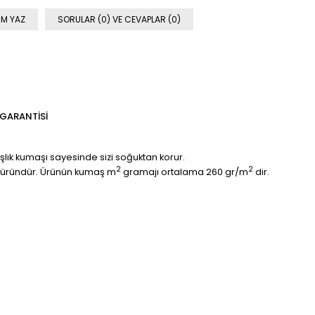
M YAZ
SORULAR (0) VE CEVAPLAR (0)
 GARANTISI
kışlık kumaşı sayesinde sizi soğuktan korur.
2
2
 bir üründür. Ürünün kumaş m
gramajı ortalama 260 gr/m
dir.