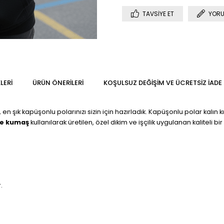
TAVSIYE ET
YORU
LERI
ÜRÜN ÖNERILERI
KOŞULSUZ DEĞIŞIM VE ÜCRETSIZ İADE
 en şık kapüşonlu polarınızı sizin için hazırladık. Kapüşonlu polar kalın 
ye kumaş
kullanılarak üretilen, özel dikim ve işçilik uygulanan kaliteli
.