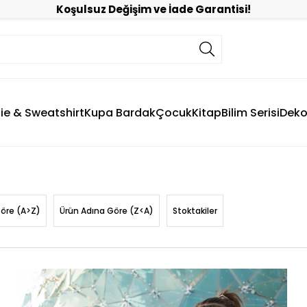
Koşulsuz Değişim ve İade Garantisi!
ie & Sweatshirt
Kupa Bardak
Çocuk
Kitap
Bilim Serisi
Deko
Göre (A>Z)
Ürün Adına Göre (Z<A)
Stoktakiler