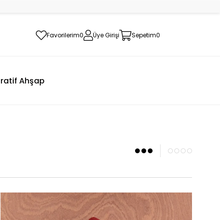
Favorilerim
0
Üye Girişi
Sepetim
0
ratif Ahşap