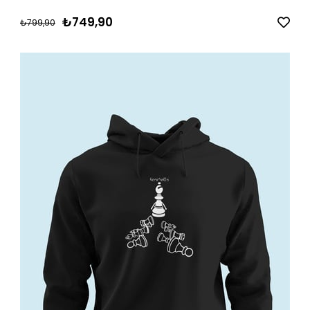
₺749,90
₺799,90