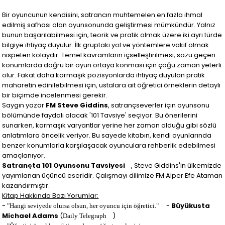
Bir oyuncunun kendisini, satrancın muhtemelen en fazla ihmal
edilmiş safhası olan oyunsonunda geliştirmesi mümkündür. Yalnız
bunun başarılabilmesi için, teorik ve pratik olmak üzere iki ayrı türde
bilgiye ihtiyaç duyulur. İlk gruptaki yol ve yöntemlere vakıf olmak
nispeten kolaydır: Temel kavramların içselleştirilmesi, sözü geçen
konumlarda doğru bir oyun ortaya konması için çoğu zaman yeterli
olur. Fakat daha karmaşık pozisyonlarda ihtiyaç duyulan pratik
maharetin edinilebilmesi için, ustalara ait öğretici örneklerin detaylı
bir biçimde incelenmesi gerekir.
Saygın yazar
FM Steve Giddins
, satrançseverler için oyunsonu
bölümünde faydalı olacak '101 Tavsiye' seçiyor. Bu önerilerini
sunarken, karmaşık varyantlar yerine her zaman olduğu gibi sözlü
anlatımlara öncelik veriyor. Bu sayede kitabın, kendi oyunlarında
benzer konumlarla karşılaşacak oyunculara rehberlik edebilmesi
amaçlanıyor.
Satrançta 101 Oyunsonu Tavsiyesi
, Steve Giddins'in ülkemizde
yayımlanan üçüncü eseridir. Çalışmayı dilimize FM Alper Efe Ataman
kazandırmıştır.
Kitap Hakkında Bazı Yorumlar:
-
-
Büyükusta
"Hangi seviyede olursa olsun, her oyuncu için öğretici."
Michael Adams
(
)
Daily Telegraph