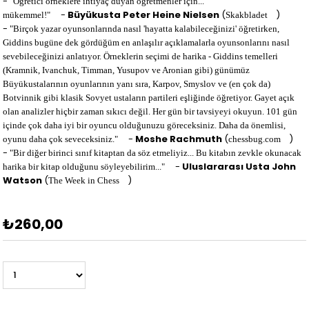
-
"Öğretici örneklere ihtiyaç duyan öğretmenler için...
-
Büyükusta Peter Heine Nielsen
(
)
mükemmel!"
Skakbladet
-
"Birçok yazar oyunsonlarında nasıl 'hayatta kalabileceğinizi' öğretirken,
Giddins bugüne dek gördüğüm en anlaşılır açıklamalarla oyunsonlarını nasıl
sevebileceğinizi anlatıyor. Örneklerin seçimi de harika - Giddins temelleri
(Kramnik, Ivanchuk, Timman, Yusupov ve Aronian gibi) günümüz
Büyükustalarının oyunlarının yanı sıra, Karpov, Smyslov ve (en çok da)
Botvinnik gibi klasik Sovyet ustaların partileri eşliğinde öğretiyor. Gayet açık
olan analizler hiçbir zaman sıkıcı değil. Her gün bir tavsiyeyi okuyun. 101 gün
içinde çok daha iyi bir oyuncu olduğunuzu göreceksiniz. Daha da önemlisi,
-
Moshe Rachmuth
(
)
oyunu daha çok seveceksiniz."
chessbug.com
-
"Bir diğer birinci sınıf kitaptan da söz etmeliyiz... Bu kitabın zevkle okunacak
-
Uluslararası Usta John
harika bir kitap olduğunu söyleyebilirim..."
Watson
(
)
The Week in Chess
₺260,00