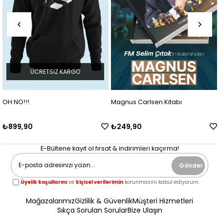
ÜCRETSIZ KARGO
OH NO!!!
Magnus Carlsen Kitabı
₺899,90
₺249,90
E-Bültene kayıt ol fırsat & indirimleri kaçırma!
Gönder
Üyelik koşullarını
ve
kişisel verilerimin
korunmasını kabul ediyorum.
Mağazalarımız
Gizlilik & Güvenlik
Müşteri Hizmetleri
Sıkça Sorulan Sorular
Bize Ulaşın