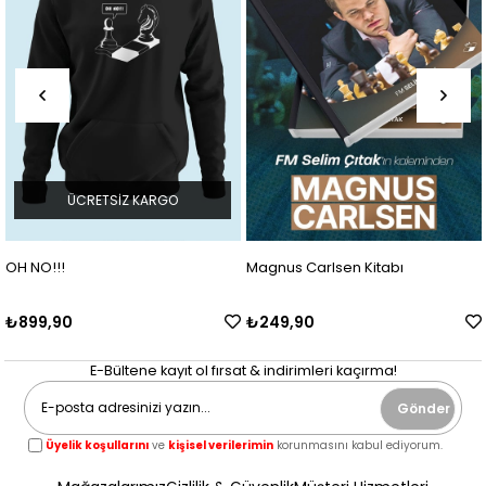
ÜCRETSIZ KARGO
OH NO!!!
Magnus Carlsen Kitabı
₺899,90
₺249,90
E-Bültene kayıt ol fırsat & indirimleri kaçırma!
Gönder
Üyelik koşullarını
ve
kişisel verilerimin
korunmasını kabul ediyorum.