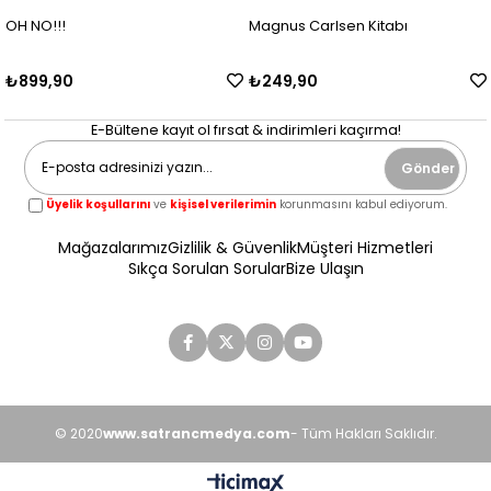
OH NO!!!
Magnus Carlsen Kitabı
₺899,90
₺249,90
E-Bültene kayıt ol fırsat & indirimleri kaçırma!
Gönder
Üyelik koşullarını
ve
kişisel verilerimin
korunmasını kabul ediyorum.
Mağazalarımız
Gizlilik & Güvenlik
Müşteri Hizmetleri
Sıkça Sorulan Sorular
Bize Ulaşın
© 2020
www.satrancmedya.com
- Tüm Hakları Saklıdır.