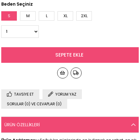
Beden Seçiniz
S
M
L
XL
2XL
TAVSIYE ET
YORUM YAZ
SORULAR (0) VE CEVAPLAR (0)
ÜRÜN ÖZELLIKLERI