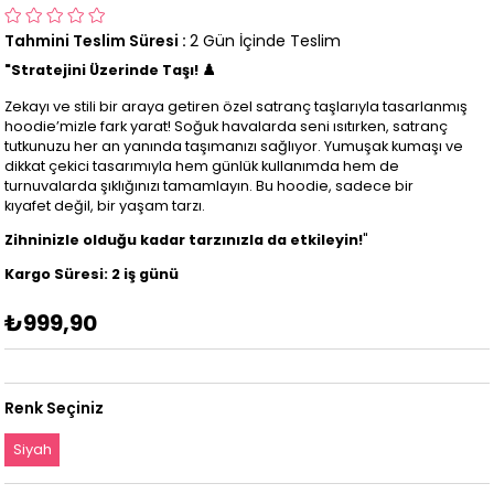
Tahmini Teslim Süresi
:
2 Gün İçinde Teslim
"Stratejini Üzerinde Taşı! ♟️
Zekayı ve stili bir araya getiren özel satranç taşlarıyla tasarlanmış
hoodie’mizle fark yarat! Soğuk havalarda seni ısıtırken, satranç
tutkunuzu her an yanında taşımanızı sağlıyor. Yumuşak kumaşı ve
dikkat çekici tasarımıyla hem günlük kullanımda hem de
turnuvalarda şıklığınızı tamamlayın. Bu hoodie, sadece bir
kıyafet değil, bir yaşam tarzı.
Zihninizle olduğu kadar tarzınızla da etkileyin!
"
Kargo Süresi: 2 iş günü
₺999,90
Renk Seçiniz
Siyah