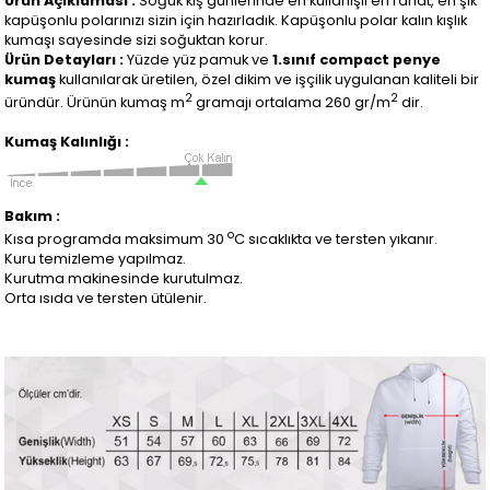
Ürün Açıklaması :
Soğuk kış günlerinde en kullanışlı en rahat, en şık
kapüşonlu polarınızı sizin için hazırladık. Kapüşonlu polar kalın kışlık
kumaşı sayesinde sizi soğuktan korur.
Ürün Detayları :
Yüzde yüz pamuk ve
1.sınıf compact penye
kumaş
kullanılarak üretilen, özel dikim ve işçilik uygulanan kaliteli bir
2
2
üründür. Ürünün kumaş m
gramajı ortalama 260 gr/m
dir.
Kumaş Kalınlığı :
Bakım :
o
Kısa programda maksimum 30
C sıcaklıkta ve tersten yıkanır.
Kuru temizleme yapılmaz.
Kurutma makinesinde kurutulmaz.
Orta ısıda ve tersten ütülenir.