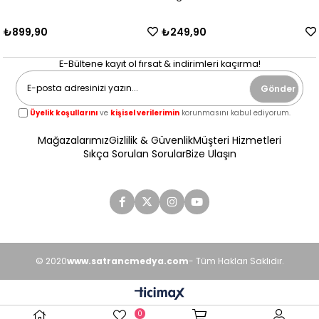
₺899,90
₺249,90
E-Bültene kayıt ol fırsat & indirimleri kaçırma!
Gönder
Üyelik koşullarını
ve
kişisel verilerimin
korunmasını kabul ediyorum.
Mağazalarımız
Gizlilik & Güvenlik
Müşteri Hizmetleri
Sıkça Sorulan Sorular
Bize Ulaşın
© 2020
www.satrancmedya.com
- Tüm Hakları Saklıdır.
0