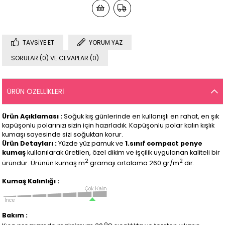
TAVSIYE ET
YORUM YAZ
SORULAR (0) VE CEVAPLAR (0)
ÜRÜN ÖZELLIKLERI
Ürün Açıklaması :
Soğuk kış günlerinde en kullanışlı en rahat, en şık
kapüşonlu polarınızı sizin için hazırladık. Kapüşonlu polar kalın kışlık
kumaşı sayesinde sizi soğuktan korur.
Ürün Detayları :
Yüzde yüz pamuk ve
1.sınıf compact penye
kumaş
kullanılarak üretilen, özel dikim ve işçilik uygulanan kaliteli bir
2
2
üründür. Ürünün kumaş m
gramajı ortalama 260 gr/m
dir.
Kumaş Kalınlığı :
Bakım :
o