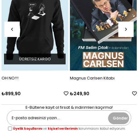
ÜCRETSIZ KARGO
OH NO!!!
Magnus Carlsen Kitabı
₺899,90
₺249,90
E-Bültene kayıt ol fırsat & indirimleri kaçırma!
Gönder
Üyelik koşullarını
ve
kişisel verilerimin
korunmasını kabul ediyorum.