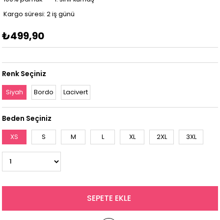
Kargo süresi: 2 iş günü
₺499,90
Renk Seçiniz
Siyah
Bordo
Lacivert
Beden Seçiniz
XS
S
M
L
XL
2XL
3XL