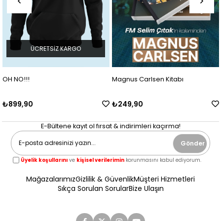
ÜCRETSIZ KARGO
OH NO!!!
Magnus Carlsen Kitabı
₺899,90
₺249,90
E-Bültene kayıt ol fırsat & indirimleri kaçırma!
Gönder
Üyelik koşullarını
ve
kişisel verilerimin
korunmasını kabul ediyorum.
Mağazalarımız
Gizlilik & Güvenlik
Müşteri Hizmetleri
Sıkça Sorulan Sorular
Bize Ulaşın