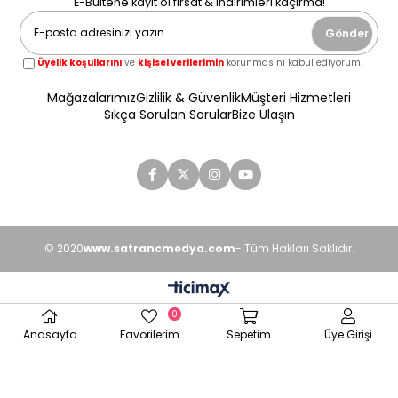
E-Bültene kayıt ol fırsat & indirimleri kaçırma!
Gönder
Üyelik koşullarını
ve
kişisel verilerimin
korunmasını kabul ediyorum.
Mağazalarımız
Gizlilik & Güvenlik
Müşteri Hizmetleri
Sıkça Sorulan Sorular
Bize Ulaşın
© 2020
www.satrancmedya.com
- Tüm Hakları Saklıdır.
0
Anasayfa
Favorilerim
Sepetim
Üye Girişi