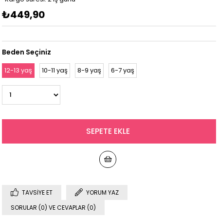
₺449,90
Beden Seçiniz
12-13 yaş
10-11 yaş
8-9 yaş
6-7 yaş
TAVSIYE ET
YORUM YAZ
SORULAR (0) VE CEVAPLAR (0)