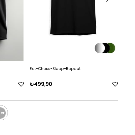
Eat-Chess-Sleep-Repeat
Choos
₺499,90
₺49
er