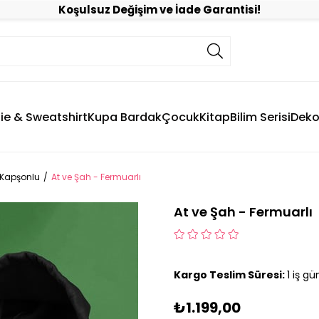
Koşulsuz Değişim ve İade Garantisi!
ie & Sweatshirt
Kupa Bardak
Çocuk
Kitap
Bilim Serisi
Deko
 Kapşonlu
At ve Şah - Fermuarlı
At ve Şah - Fermuarlı
Kargo Teslim Süresi:
1 iş g
₺1.199,00