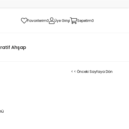
Favorilerim
0
Üye Girişi
Sepetim
0
ratif Ahşap
< < Önceki Sayfaya Dön
ünü