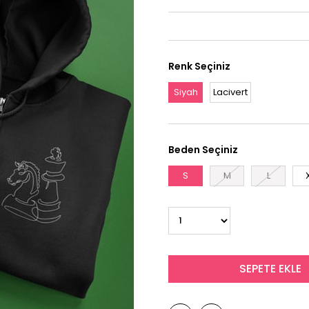
Renk Seçiniz
Siyah
Lacivert
Beden Seçiniz
S
M
L