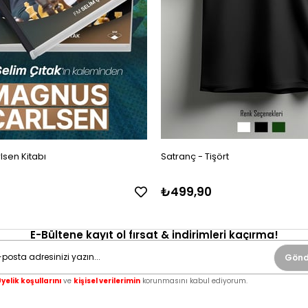
sen Kitabı
Satranç - Tişört
₺499,90
E-Bültene kayıt ol fırsat & indirimleri kaçırma!
Gönd
yelik koşullarını
ve
kişisel verilerimin
korunmasını kabul ediyorum.