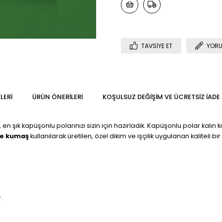
TAVSIYE ET
YORU
LERI
ÜRÜN ÖNERILERI
KOŞULSUZ DEĞIŞIM VE ÜCRETSIZ İADE
 en şık kapüşonlu polarınızı sizin için hazırladık. Kapüşonlu polar kalın 
ye kumaş
kullanılarak üretilen, özel dikim ve işçilik uygulanan kaliteli
.