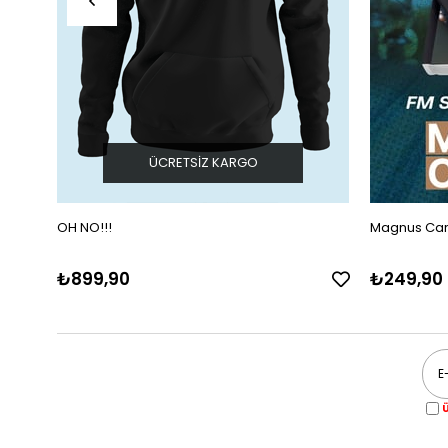
ÜCRETSIZ KARGO
OH NO!!!
Magnus Carl
₺899,90
₺249,90
Ü