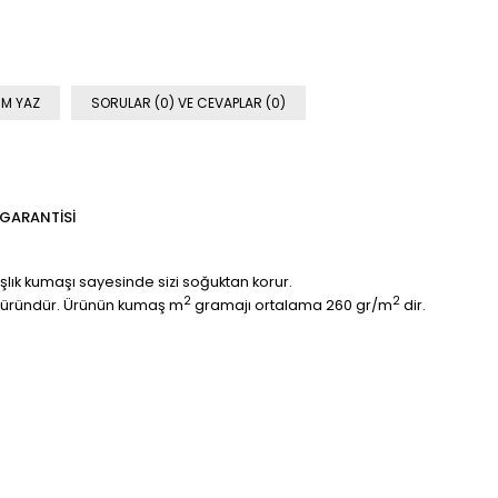
M YAZ
SORULAR (0) VE CEVAPLAR (0)
 GARANTISI
kışlık kumaşı sayesinde sizi soğuktan korur.
2
2
 bir üründür. Ürünün kumaş m
gramajı ortalama 260 gr/m
dir.