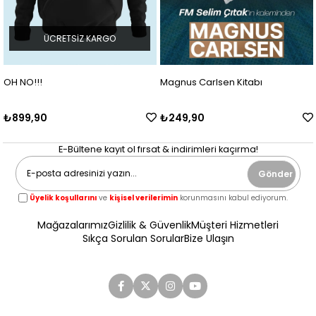
ÜCRETSIZ KARGO
OH NO!!!
Magnus Carlsen Kitabı
₺899,90
₺249,90
E-Bültene kayıt ol fırsat & indirimleri kaçırma!
Gönder
Üyelik koşullarını
ve
kişisel verilerimin
korunmasını kabul ediyorum.
Mağazalarımız
Gizlilik & Güvenlik
Müşteri Hizmetleri
Sıkça Sorulan Sorular
Bize Ulaşın