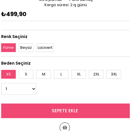
Kargo süresi: 2 iş günü
₺499,90
Renk Seçiniz
Füme
Beyaz
Lacivert
Beden Seçiniz
XS
S
M
L
XL
2XL
3XL