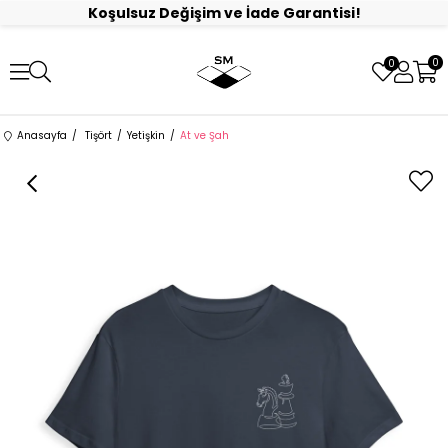
Koşulsuz Değişim ve İade Garantisi!
0
0
Anasayfa
Tişört
Yetişkin
At ve Şah