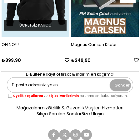
ÜCRETSIZ KARGO
OH NO!!!
Magnus Carlsen Kitabı
₺899,90
₺249,90
E-Bültene kayıt ol fırsat & indirimleri kaçırma!
Gönder
Üyelik koşullarını
ve
kişisel verilerimin
korunmasını kabul ediyorum.
Mağazalarımız
Gizlilik & Güvenlik
Müşteri Hizmetleri
Sıkça Sorulan Sorular
Bize Ulaşın