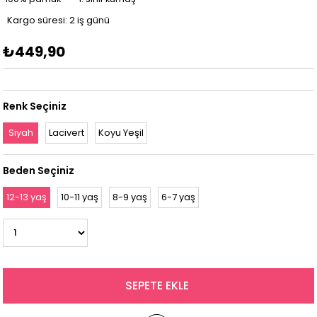
Kargo süresi: 2 iş günü
₺449,90
Renk Seçiniz
Siyah
Lacivert
Koyu Yeşil
Beden Seçiniz
12-13 yaş
10-11 yaş
8-9 yaş
6-7 yaş