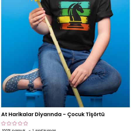
At Harikalar Diyarında - Çocuk Tişörtü
100% pamuk - 1. sınıf kumaş