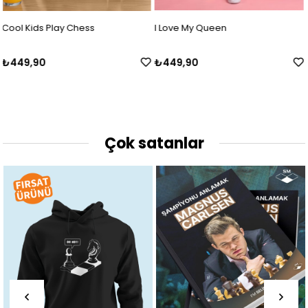
I Love My Queen
Choose Your Weapon Çocuk
₺449,90
₺449,90
Çok satanlar