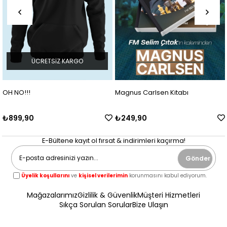
ÜCRETSIZ KARGO
OH NO!!!
Magnus Carlsen Kitabı
₺899,90
₺249,90
E-Bültene kayıt ol fırsat & indirimleri kaçırma!
Gönder
Üyelik koşullarını
ve
kişisel verilerimin
korunmasını kabul ediyorum.
Mağazalarımız
Gizlilik & Güvenlik
Müşteri Hizmetleri
Sıkça Sorulan Sorular
Bize Ulaşın