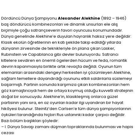
Dördüncü Dünya Şampiyonu
Alexander Alekhine
(1892 – 1946)
baş döndürücü kombinezonları ve dinamik unsurları ele alış
biçimiyle çoğu satrançseverin favori oyuncusu konumundadır.
Dünya genelinde Alekhine’e duyulan hayranlık haksız yere değildir:
Klasik ekolün öğretilerinin en katı şekilde takip edildiği yıllarda
dünyanın zirvesinde de teknikleriyle ön plana çıkan Lasker,
Rubinstein ve Capablanca gibi devler bulunuyordu. Satrancı
kitlelere sevdiren en önemli ögelerden hücum ve feda, romantik
devrin kapanmasıyla birlikte artık revaçta değildi. Oyunun tüm
elemanları arasındaki dengeyi herkesten iyi çözümleyen Alekhine,
sağlam temellere dayandırdığı oyununu etkili saldırılarla süslemeyi
başarmıştı. Partinin sonunda karşımıza çıkan kombinezonları hem
göz kamaştırıcıydı hem de ortaya koymuş olduğu kuvvetli stratejinin
doğal bir sonucuydu. Alekhine’in, klasikleşmiş onlarca güzel
partisinin yanı sıra, en az oyunları kadar ilgi uyandıran bir hayat
hikâyesi bulunur. Steinitz’den Carlsen’e tüm dünya şampiyonlarının
öyküleri tarandığında hiçbiri Rus ustanınki kadar çarpıcı değildir.
Bazı bölüm başlıkları şöyledir:
– I. Dünya Savaşı zamanı düşman topraklarında bulunması ve hapis
cezası