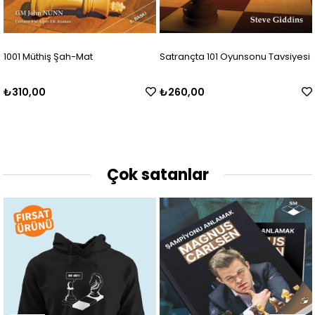
Satrançta 101 Oyunsonu Tavsiyesi
Harika 2'li - Kitap + Takım
₺260,00
₺599,90
Çok satanlar