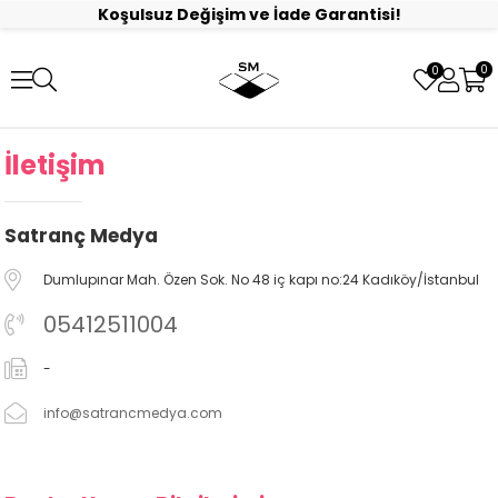
Koşulsuz Değişim ve İade Garantisi!
0
0
İletişim
Satranç Medya
Dumlupınar Mah. Özen Sok. No 48 iç kapı no:24 Kadıköy/İstanbul
05412511004
-
info@satrancmedya.com