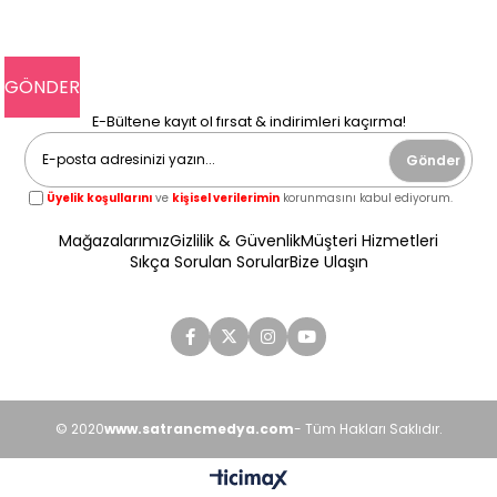
E-Bültene kayıt ol fırsat & indirimleri kaçırma!
Gönder
Üyelik koşullarını
ve
kişisel verilerimin
korunmasını kabul ediyorum.
Mağazalarımız
Gizlilik & Güvenlik
Müşteri Hizmetleri
Sıkça Sorulan Sorular
Bize Ulaşın
© 2020
www.satrancmedya.com
- Tüm Hakları Saklıdır.